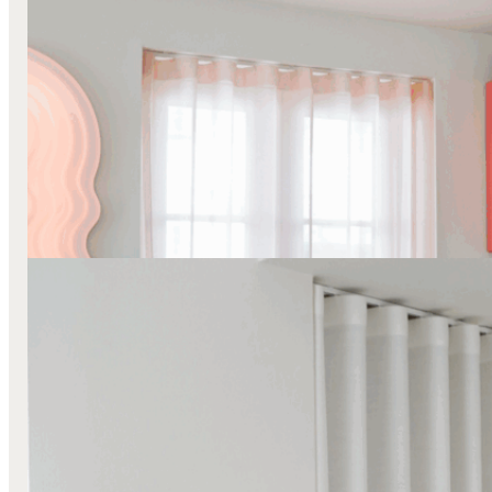
Lange Stofgardiner
Sivas
Transparente Gardiner
Væg-Til-Væg
Naturlig varme hos Julie Kriegler
Læs mere
Lange Stofgardiner
Sivas
Transparente Gardiner
Væg-Til-Væg