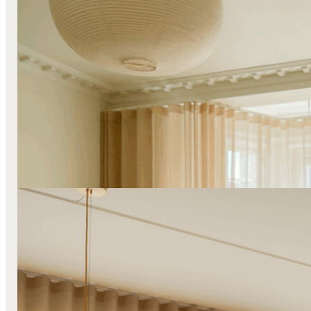
Foldegardiner
Lange Stofgardiner
Transparente Gardiner
Væg-Til-Væg
Nærvær og æstetik hos Julie Zangenberg
Læs mere