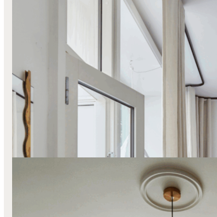
Lange Stofgardiner
Transparente Gardiner
Væg-Til-Væg
Lys minimalisme hos Henriette Street
Læs mere