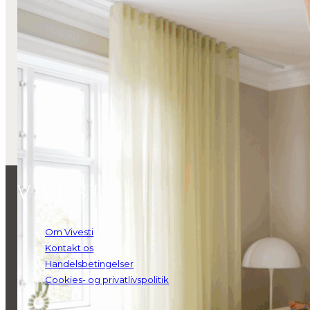
Huset i Valby
Læs mere
Om Vivesti
Kontakt os
Handelsbetingelser
Cookies- og privatlivspolitik
Kraftige Gardiner
Lange Stofgardiner
Stofgardiner
Transparente