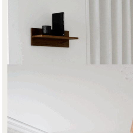
Stilfuld balance hos Nanna Shyama
Læs mere
Farverige Gardiner
Lange Stofgardiner
Stofgardiner