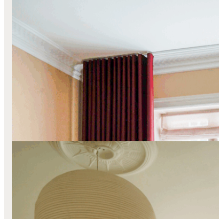
Foldegardiner
Lange Stofgardiner
Transparente Gardiner
Væg-Til-Væg
Bløde kontraster hos Birgitte Due Madsen
Læs mere