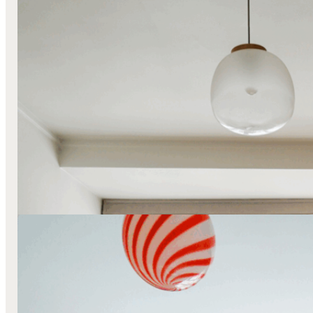
Foldegardiner
Lange Stofgardiner
Mørklæggende Gardiner
Transparente
Gardiner
Drømmende lethed hos Signe Hedemann
Læs mere