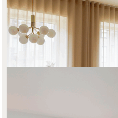
Farverige Gardiner
Foldegardiner
Lange Stofgardiner
Transparente
Gardiner
Væg-Til-Væg
Farverig hjemlighed
Læs mere