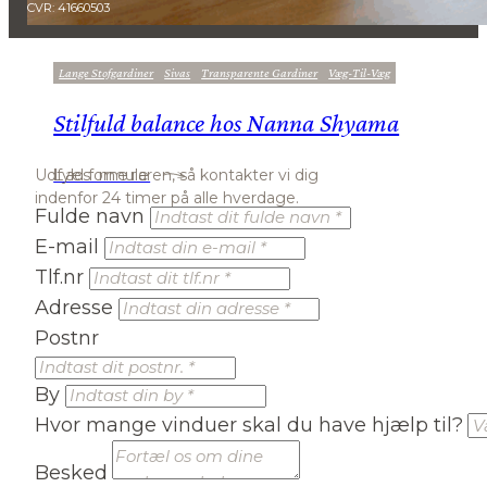
CVR: 41660503
Lange Stofgardiner
Sivas
Transparente Gardiner
Væg-Til-Væg
Stilfuld balance hos Nanna Shyama
Læs mere
Udfyld formularen, så kontakter vi dig
indenfor 24 timer på alle hverdage.
Fulde navn
E-mail
Tlf.nr
Adresse
Postnr
By
Hvor mange vinduer skal du have hjælp til?
Besked