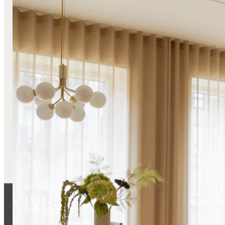
Lange Stofgardiner
Sivas
Transparente Gardiner
Væg-Til-Væg
Naturlig varme hos Julie Kriegler
Læs mere