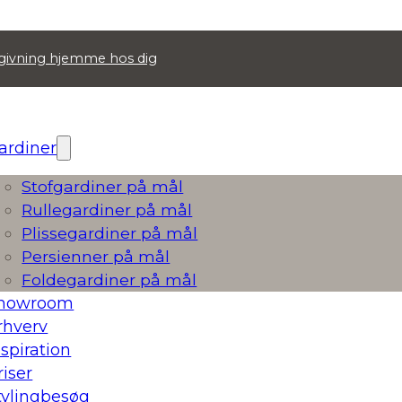
ådgivning hjemme hos dig
ardiner
Stofgardiner på mål
Rullegardiner på mål
Plissegardiner på mål
Persienner på mål
Foldegardiner på mål
howroom
rhverv
nspiration
riser
tylingbesøg