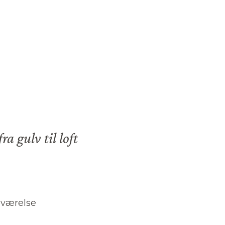
ra gulv til loft
eværelse