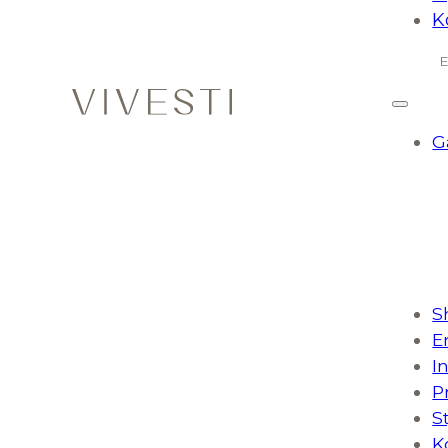
K
G
S
E
I
P
S
K