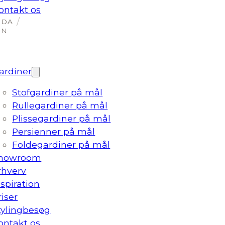
ontakt os
ardiner
Stofgardiner på mål
Rullegardiner på mål
Plissegardiner på mål
Persienner på mål
Foldegardiner på mål
howroom
rhverv
nspiration
riser
tylingbesøg
ontakt os