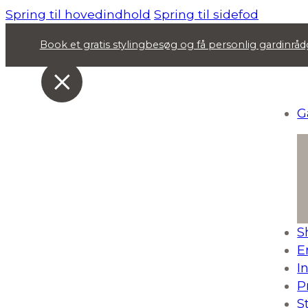
Spring til hovedindhold
Spring til sidefod
Book et gratis stylingbesøg og få personlig gardinr
G
S
E
I
P
S