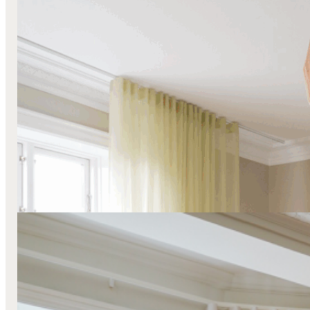
Foldegardiner
Stofgardiner
Transparente
Valencia
Hos Amanda Bodenhoff
Læs mere