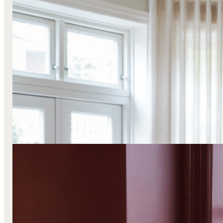
Kraftige Gardiner
Lange Stofgardiner
Stofgardiner
Transparente
Hos Amanda Stilling
Læs mere