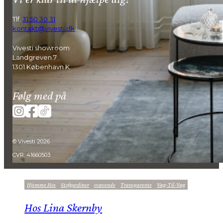
Læs mere
Tlf.
31 50 30 31
kontakt@vivesti.dk
Vivesti showroom
Landgreven 7
1301 København K
Følg med på
© Vivesti 2026
CVR: 41660503
Hjemme Hos
Stofgardiner
Svævende
Transparente
Væg-Til-Væg
Hos Lina Skernby