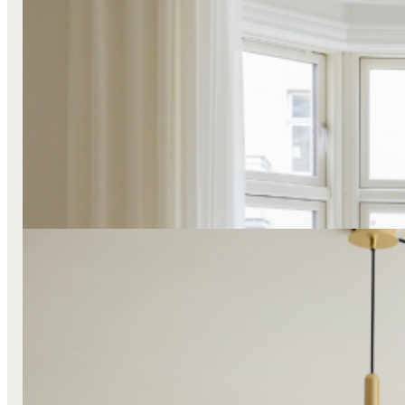
Mørklægning
Stofgardiner
Svævende
Transparente
Væg-Til-Væg
Hos Michelle og Oliver
Læs mere