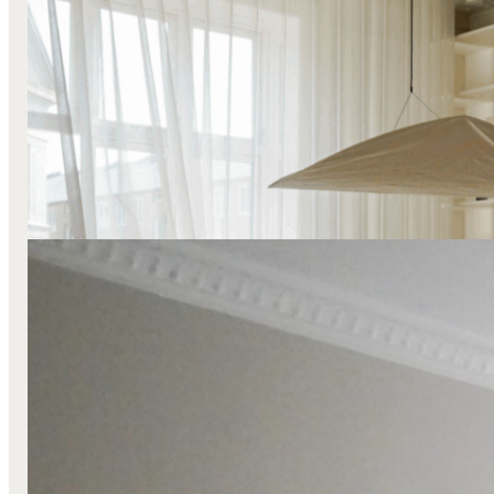
Hos Mia Rasmussen
Læs mere
Mørklægning
Stofgardiner
Svævende
Transparente
Væg-Til-Væg