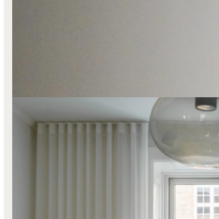
Nybyggeri
Læs mere
Hjemme Hos
Stofgardiner
Svævende
Transparente
Væg-Til-Væg