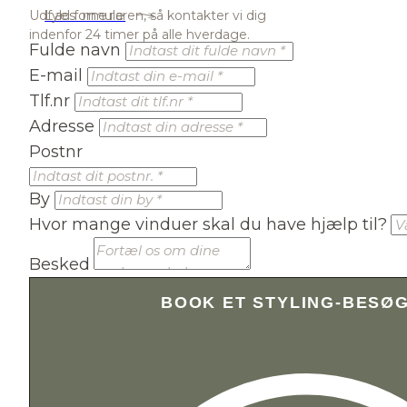
Læs mere
Udfyld formularen, så kontakter vi dig
indenfor 24 timer på alle hverdage.
Fulde navn
E-mail
Tlf.nr
Adresse
Postnr
By
Hvor mange vinduer skal du have hjælp til?
Besked
BOOK ET STYLING-BESØ