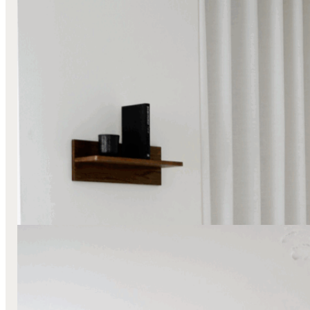
Foldegardiner
Mørklæggende
Stofgardiner
Transparente
Hjemlig hygge hos Freja Bak Josias
Læs mere