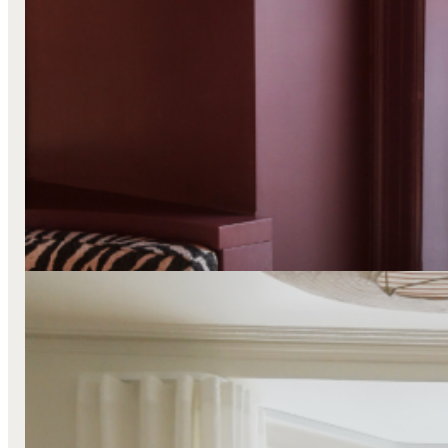
Lange Stofgardiner
Mørklæggende
Stofgardiner
Transparente
Kildehjemmet
Læs mere