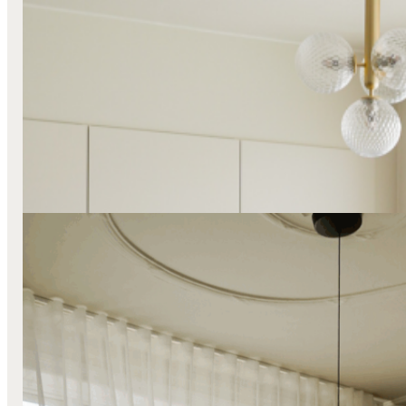
Stofgardiner
Transparente
Café Sommersko
Læs mere
Mørklægning
Stofgardiner
Svævende
Transparente
Væg-Til-Væg