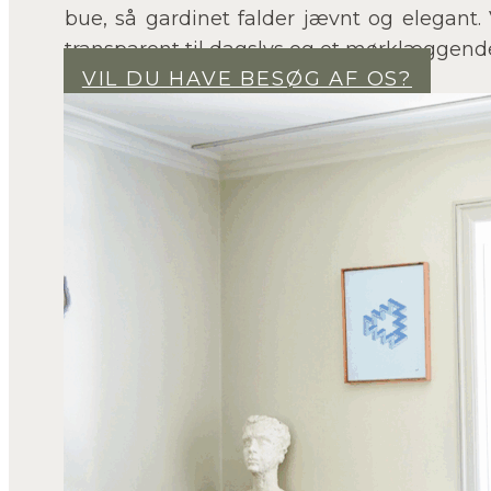
bue, så gardinet falder jævnt og elegant.
transparent til dagslys og et mørklæggende
VIL DU HAVE BESØG AF OS?