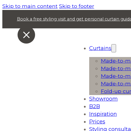
Skip to main content
Skip to footer
Book a free styling visit and get personal curtain gu
Curtains
Made-to-me
Made-to-me
Made-to-me
Made-to-me
Fold-up cu
Showroom
B2B
Inspiration
Prices
Styling consulta