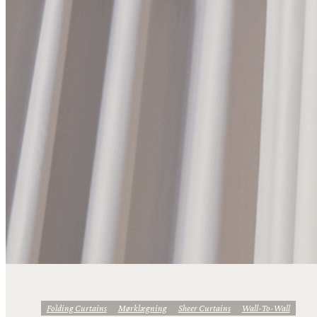
Folding Curtains
Mørklægning
Sheer Curtains
Wall-To-Wall