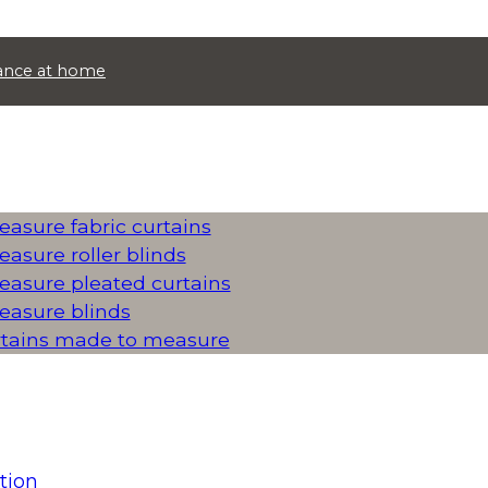
idance at home
asure fabric curtains
asure roller blinds
asure pleated curtains
asure blinds
rtains made to measure
tion