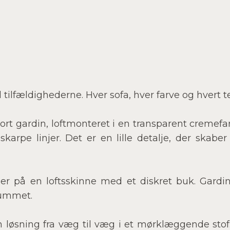
til tilfældighederne. Hver sofa, hver farve og hvert 
 kort gardin, loftmonteret i en transparent creme
skarpe linjer. Det er en lille detalje, der skab
iner på en loftsskinne med et diskret buk. Gard
rummet.
n løsning fra væg til væg i et mørklæggende sto