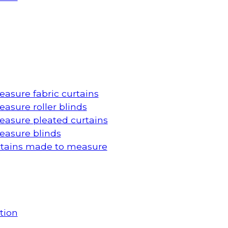
asure fabric curtains
asure roller blinds
asure pleated curtains
asure blinds
rtains made to measure
tion