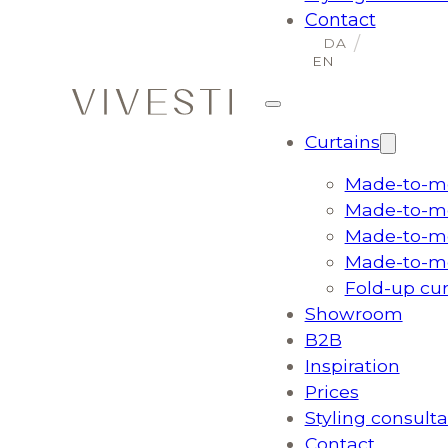
Contact
Curtains
Made-to-me
Made-to-me
Made-to-me
Made-to-me
Fold-up cu
Showroom
B2B
Inspiration
Prices
Styling consulta
Contact