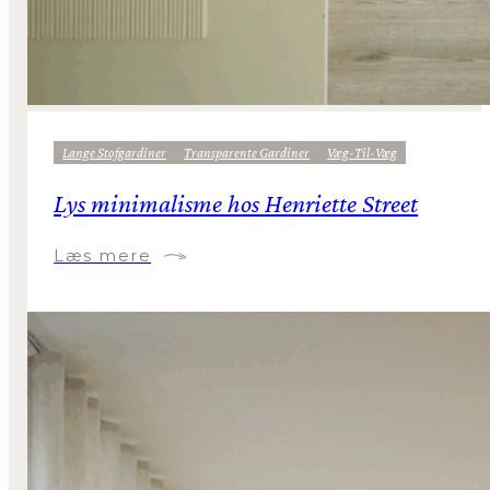
Lange Stofgardiner
Transparente Gardiner
Væg-Til-Væg
Lys minimalisme hos Henriette Street
Læs mere