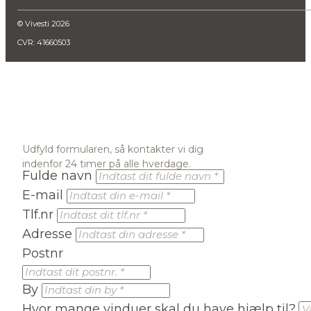
© Vivesti 2026
CVR: 41660503
Udfyld formularen, så kontakter vi dig
indenfor 24 timer på alle hverdage.
Fulde navn
E-mail
Tlf.nr
Adresse
Postnr
By
Hvor mange vinduer skal du have hjælp til?